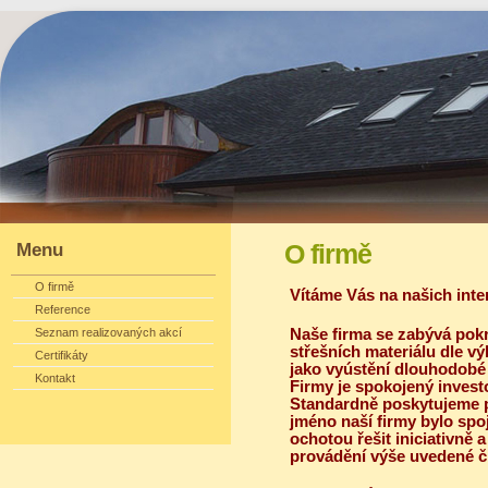
Menu
O firmě
O firmě
Vítáme Vás na našich int
Reference
Naše firma se zabývá pok
Seznam realizovaných akcí
střešních materiálu dle v
Certifikáty
jako vyústění dlouhodobé 
Kontakt
Firmy je spokojený invest
Standardně poskytujeme pě
jméno naší firmy bylo spoj
ochotou řešit iniciativně 
provádění výše uvedené č