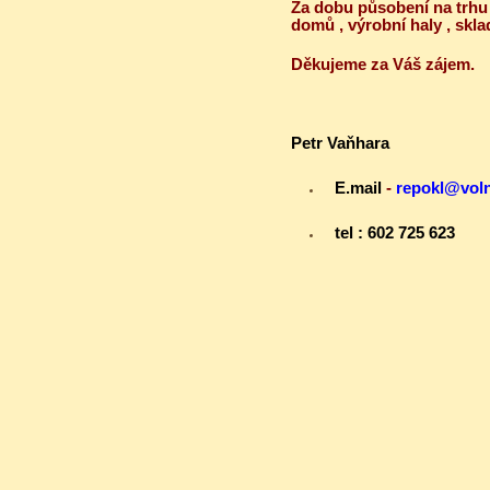
Za
dobu působení na trhu
domů , výrobní haly , skl
Děkujeme za Váš zájem.
Petr Vaňhara
E.mail
-
repokl@voln
tel :
602 725 623